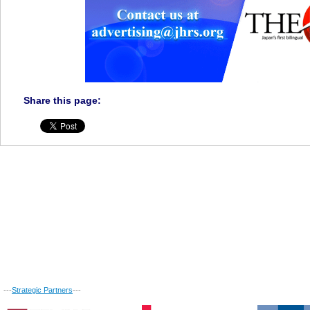
Share this page:
---
Strategic Partners
---