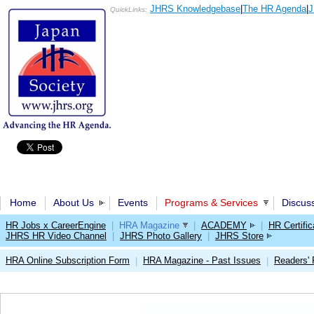
JHRS Knowledgebase
|
The HR Agenda
|
J
QuickLinks:
Home
About Us
Events
Programs & Services
Discus
HR Jobs x CareerEngine
|
HRA Magazine
|
ACADEMY
|
HR Certific
JHRS HR Video Channel
|
JHRS Photo Gallery
|
JHRS Store
HRA Online Subscription Form
HRA Magazine - Past Issues
Readers'
|
|