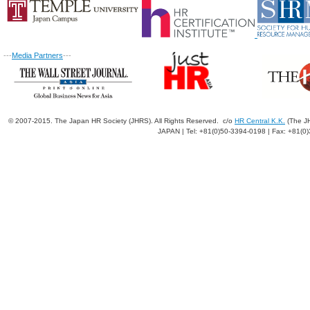
---
Media Partners
---
© 2007-2015. The Japan HR Society (JHRS). All Rights Reserved. c/o
HR Central K.K.
(The JH
JAPAN | Tel: +81(0)50-3394-0198 | Fax: +81(0