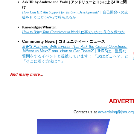
AskHR by Andrew and Yoshi |
アンドリューとヨシによるHRに聞
け
How Can HR Win Support for Its Own Development?
| 自己開発への支
援をＨＲはどうやって得られるか
Knowledge@Wharton
How to Bring Your Conscience to Work
| 仕事でいかに 良心を保つか
Community News | コミュニティー・ニュース
JHRS Partners With Events That Ask the Crucial Questions:
‘Where to Next?’ and ‘How to Get There?’
| JHRSは、重要な
質問をするイベントと提携しています： 「次はどこへ？」と
「そこに着く方法は？」
And many more..
.
ADVERTI
Contact us at
advertising@jhrs.org