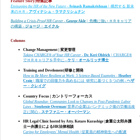
Feature Story|特集記事
Envisaging the HR of the New Future
-
Avinash Ramakrishnan
| 構想する 新未
来のＨＲ
- アヴィナシュ・ラマクリシュナン
Building a Crisis-Proof HR Career -
George Akle
|
危機に強い ＨＲキャリア
・
の構築
-
ジョージ
エイクル
Columns
Change Management | 変更管理
Taking CHARGE® of Your HR Career
-
Dr. Keri Ohlrich
| CHARGE®
でＨＲキャリアを手中に
- ケリ・オールリッチ博士
Training and Develoment|研修と開発
How to Be More Resilient at Work: 5 Science-Based Examples
-
Heather
Craig
| 職場での回復力を高めるには 研究に基づく５つの例
- ヘザ
ー・クレイグ
Country Focus | カントリーフォーカス
Global Roundup: Companies Look to Changes in Post-Pandemic Labor
Laws
-
Stephenie Overman
| 世界の企業はパンデミック後の労働法改
正に関心 -
ステファニー・オーバーマン
HR Legal Clinic hosted by Atty.
Kotaro Kurashige
|
倉重公太郎弁護
士
ー弁護士によるHR法律相談
Caring for Employees’ Mental Health
| 従業員の精神衛生への配慮