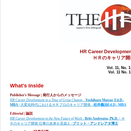
HR Career Development
ＨＲのキャリア開
Vol. 11, No. 1
Vol. 11 No. 1
What's Inside
Publisher's Message | 発行人からのメッセージ
HR Career Development in a Time of Great Change -
Yoshiharu Matsui, Ed.D.,
MBA
| 大変化時代におけるＨＲプロのキャリア開発
-
松井義治
Ed.D., MBA
Editorial | 論説
HR Career Development in the New Future of Work
-
Britt Andreatta, Ph.D.
| Ｈ
Ｒのキャリア開発 仕事の未来を見据え
-ブリット・アンドレアタ博士