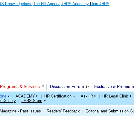
S Knowledgebase
|
The HR Agenda
|
JHRS Academy
|
Join JHRS
Programs & Services
Discussion Forum
Exclusive & Premium
ine
|
ACADEMY
|
HR Certification
|
AskHR
|
HR Legal Clinic
o Gallery
|
JHRS Store
Magazine - Past Issues
Readers' Feedback
Editorial and Submission Gu
|
|