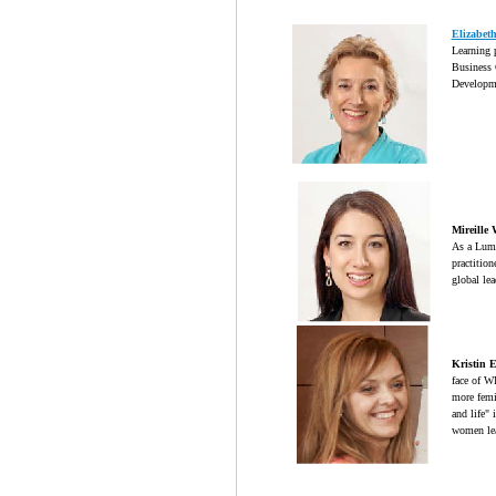
Elizabet
Learning 
Business 
Developme
Mireille
As a Lumi
practition
global lea
Kristin 
face of W
more femi
and life"
women lea