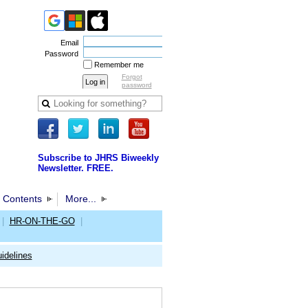
Email
Password
Remember me
Forgot
password
Subscribe to JHRS Biweekly
Newsletter. FREE.
 Contents
More...
|
HR-ON-THE-GO
|
idelines