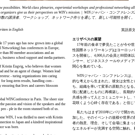
ssibilities. World-class plenaries, experiential workshops and professional networking all 
organizers give us their perspectives on WIN's mission. |
WINジャパン・コンファレンス
有数の講演者、ワークショップ、ネットワーク作りを通して、新しい可能性を開く。
ritten in English
英語原
エリザベスの展望
le 17 years ago has now grown into a global
17
年前の食卓で夢見たことが今や世
 Networking) has conferences in Europe,
性国際ネットワーキング
)
はヨーロッパ
e than 80 member associations and an
スを開催し、
4,000
人の会員と
80
団体以
s, business school support and media partners.
ンサー、ビジネススク
ールやメディア
 Kristin Engvig, who believes that women
関心を集めている。
ead and be an agent of change. Women lead
WIN
ジャパン・コンファレンスは、
restruc - turing organizations into caring
for long-term results, handling com -
的な考えから生まれた。彼女は女性と
 ensuring that lives and careers blossom
ち、組織を率いて変革の原動力となる
境に配慮したものに再構築し、長期的
共感を持って人とコミュニケートし、
obal WINConference in Paris. The sheer size
花咲くよう心砕く存在である」と信じ
, the passion and vision of the speakers and the
peo - ple in the room stunned both of us.
私たちはまず2010
年にパリで開かれ
e WIN, I was thrilled to meet with Kristin
加した。そのイベントの規模や世界の
nnection to Japan and a kindred inspirational
者の熱意、理念、そして会場に集まっ
nce was born.
なエネルギーが充満する空間に触れ、