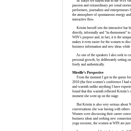
In Tokyo we stayed true to the WIN visio
passion and extraordinary per sonal storie
performers, journalists and entrepreneurs 
the atmosphere of spontaneous energy and 
interactive flow.
Kristin herself sets the interactive bar h
directly, informally and “in-themoment” to 
WIN’s purpose and, in fact, it is the uniq
makes it even easier for the women to discu
business information and new ideas while 
As one of the speakers I also seek to co
personal growth, by deliberately setting ou
freely and authentically.
Mireille’s Perspective
From the moment I got in the queue for r
2010 (the first women’s conference I had e
and warmth unlike anything I have experie
found that this warmth reflected Kristin’s
moment she went up on the stage.
But Kristin is also very serious about WI
conversations she was having with others 
Women were discussing their career concer
business ideas and seeking new connection
yoga sessions, the women at WIN are just 