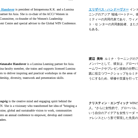
***
h Handover
is president of Intrapersona K.K. and a Lumina
エリザベス・ハンドーヴァー
イント
partner for Asia. She is co-chair of the ACCJ Women in
ニングのアジア 地域パートナー。彼
Committee, co-founder of the Women's Leadership
ミティーの共同代表であり、ウィメ
nt Centre and special adviser to the Global WIN Conference.
ト・セ ンターの共同創始者、またグ
もある。
渡辺
美玲
ルミナ・ラーニングのア
メンバーとして、彼女は、グローバ
 Watanabe Handover
is a Lumina Learning partner for Asia.
na faculty member, she trains and supports licensed Lumina
ームワークやプレゼン技術の分野に
ers to deliver inspiring and practical workshops in the areas of
践に役立つワークショップをルミナ
dership, diversity, teamwork and presentation skills.
うにするため、研修や支援を行って
Engvig
is the creative mind and engaging spirit behind the
クリスティン・エンヴィック
WIN
IN. She is a visionary who transformed her idea of "bringing a
人。“さらに女性的で、グローバル
nine, global and sustainable vision to work, communities
いう自分のアイデアを女性リーダ 
 into an annual conference to empower, develop and connect
ァレンスという形で実現した先見の
ders.