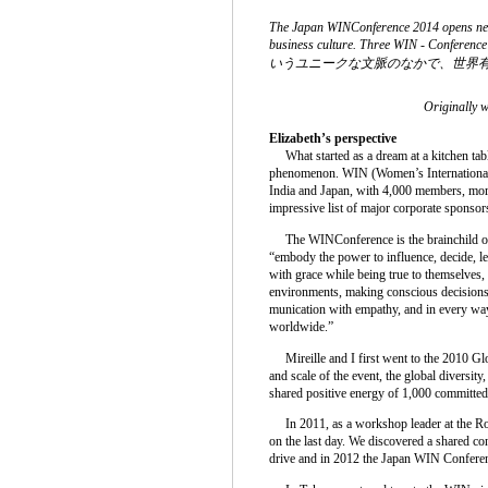
The Japan WINConference 2014 opens new po
business culture. Three WIN - Conference 
いうユニークな文脈のなかで、世界
Originally w
Elizabeth’s perspective
What started as a dream at a kitchen tab
phenomenon. WIN (Women’s International
India and Japan, with 4,000 members, mor
impressive list of major corporate sponsor
The WINConference is the brainchild of
“embody the power to influence, decide, l
with grace while being true to themselves, 
environments, making conscious decisions 
munication with empathy, and in every way
worldwide.”
Mireille and I first went to the 2010 Gl
and scale of the event, the global diversity
shared positive energy of 1,000 committed 
In 2011, as a workshop leader at the Rom
on the last day. We discovered a shared co
drive and in 2012 the Japan WIN Confere