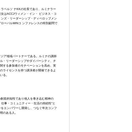
ラペルソ ナKKの社長であり、ルミナラー
女はACCJウィメン・イン・ ビジネス・コ
 ンズ・リーダーシップ・ディベロップメン
ローバルWINコ ンファレンスの特別顧問で
ジア地域パートナーである。ルミナの講師
ル・リーダーシップやダイバーシティ、チ
関する参加者のモチベーションを高め、実
のライセンスを持つ講演者が開催できるよ
いる。
の創造的知性であり他人を巻き込む精神の
、仕事・コミュニティー・生活の持続性”と
ーをエンパワーし開発し、つなぐ年次コンフ
明のある人。