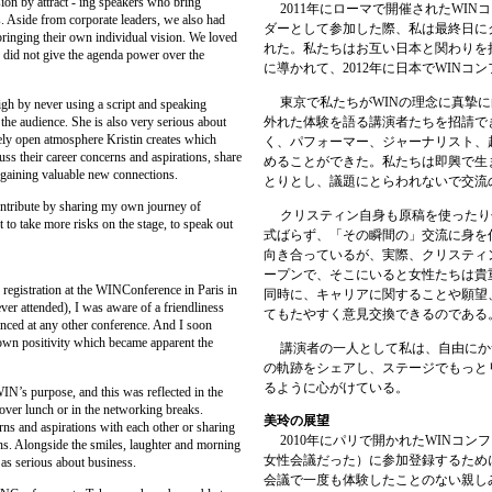
n by attract - ing speakers who bring
2011年にローマで開催されたWIN
s. Aside from corporate leaders, we also had
ダーとして参加した際、私は最終日に
bringing their own individual vision. We loved
れた。私たちはお互い日本と関わりを
did not give the agenda power over the
に導かれて、2012年に日本でWIN
東京で私たちがWINの理念に真摯に
igh by never using a script and speaking
the audience. She is also very serious about
外れた体験を語る講演者たちを招請で
uely open atmosphere Kristin creates which
く、パフォーマー、ジャーナリスト、
ss their career concerns and aspirations, share
めることができた。私たちは即興で生
gaining valuable new connections.
とりとし、議題にとらわれないで交流
ntribute by sharing my own journey of
クリスティン自身も原稿を使ったり
t to take more risks on the stage, to speak out
式ばらず、「その瞬間の」交流に身を
向き合っているが、実際、クリスティ
ープンで、そこにいると女性たちは貴
egistration at the WINConference in Paris in
同時に、キャリアに関することや願望
ver attended), I was aware of a friendliness
てもたやすく意見交換できるのである
nced at any other conference. And I soon
 own positivity which became apparent the
講演者の一人として私は、自由にか
の軌跡をシェアし、ステージでもっと
るように心がけている。
N’s purpose, and this was reflected in the
over lunch or in the networking breaks.
美玲の展望
ns and aspirations with each other or sharing
2010
年にパリで開かれた
WIN
コンフ
s. Alongside the smiles, laughter and morning
女性会議だった）に参加登録するため
as serious about business.
会議で一度も体験したことのない親し