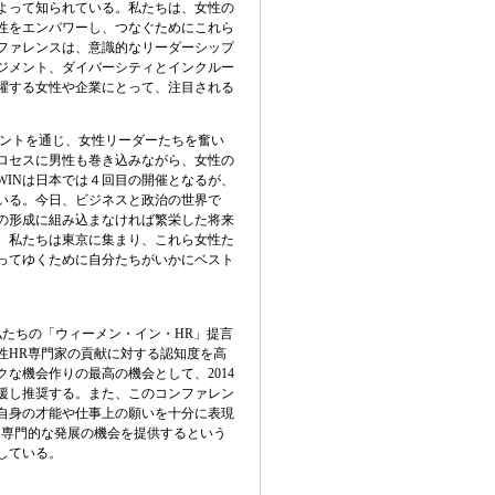
よって知られている。私たちは、女性の
性をエンパワーし、つなぐためにこれら
ファレンスは、意識的なリーダーシップ
ジメント、ダイバーシティとインクルー
躍する女性や企業にとって、注目される
ントを通じ、女性リーダーたちを奮い
ロセスに男性も巻き込みながら、女性の
WIN
は日本では４回目の開催となるが、
いる。今日、ビジネスと政治の世界で
の形成に組み込まなければ繁栄した将来
。私たちは東京に集まり、これら女性た
ってゆくために自分たちがいかにベスト
RS）は、私たちの「ウィーメン・イン・HR」提言
性HR専門家の貢献に対する認知度を高
な機会作りの最高の機会として、2014
支援し推奨する。また、このコンファレン
自身の才能や仕事上の願いを十分に表現
る専門的な発展の機会を提供するという
している。