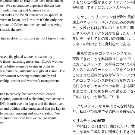
NConference to Tokyo we have been able to
まもなくこの温かさがクリスティンの
ness. We can combine important discussions
が登壇してすぐに気づいたのだった。
h violin playing and business skills
hat makes the WINConference so special. It
しかし、クリスティンは
WIN
の目的
vent in Japan, but I’m sure it’s the only one
席上やネットワーキングのための休憩
hairman of Calbee on one day and be waving
た。女性たちはお互いのキャリアに関
n music the next.
ジネスのアイデアを分かち合ったり、
as in store for us this year but I know I want
笑い声、そして朝のヨガの時間にも、
ジネスの時のように真剣なのである。
東京での
WIN
コンファレンスでも、
es, the global women’s leadership
実現できたことを私は誇りに思ってい
16 times, attracting more than 11,000 women
におけるジェンダーの平等についての
d mobilize women's events in order to
ス・スキルのワークショップをインド
a feminine, authentic and global vision. The
このような垣根のなさが
WIN
コンファ
for women working internationally and
このコンファレンス以外にも女性のリ
eadership, gender and women’s management,
るだろうが、カルビーの会長による講
音楽に合わせて腕を振って踊るような
a to actively facilitate women leaders’
て他にはないと確信している。
veloping women and welcoming men active in
IN’s fourth event in Japan and the times have
クリスティンが今年はどんな特別な
 and politics alike understand that the key to
ど、私はぜひ現場でその内容を確かめ
into decision making and work creation. We
ies and to see how best we can go about
クリスティンの展望
re.
WIN
は、これまで
16
回にわたり、世
たちを集めて成功裏に開催されてきた