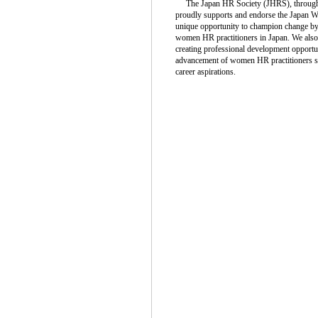
The Japan HR Society (JHRS), through
proudly supports and endorse the Japan 
unique opportunity to champion change by 
women HR practitioners in Japan. We also r
creating professional development opportu
advancement of women HR practitioners so t
career aspirations.