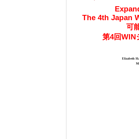
Expand
The 4th Japan W
可
第4回WI
Elizabeth H
Mi