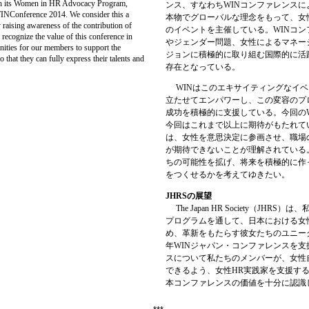
 its Women in HR Advocacy Program,
ンス、すなわち
WIN
コンファレンスに
WINConference 2014. We consider this a
本物でグローバルな理念をもって、女
raising awareness of the contribution of
のイベントを主催している。
WIN
コン
ecognize the value of this conference in
やジェンダー問題、女性によるマネー
nities for our members to support the
ジョンに積極的に取り組む国際的に活
hat they can fully express their talents and
存在となっている。
WIN
はこのエキサイティングなイベ
立たせてエンパワーし、この変容のプ
成功を積極的に支援している。今回の
今回はこれまで以上に期待がもたれて
は、女性を意思決定に参画させ、職場
が期待できないことが理解されている
ちの可能性を拡げ、将来を積極的に作
をつくせるかを考えてゆきたい。
JHRS
の展望
The Japan HR Society（JH
プログラムを通して、日本における女
め、革新をもたらす彼女たちのユニーク
年WINジャパン・コンファレンスを
スについて私たちのメンバーが、女性
できるよう、女性HR実践家を支援す
本コンファレンスの価値を十分に認識