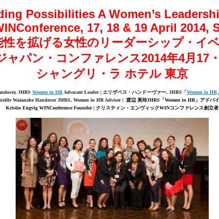
ing Possibilities A Women’s Leadersh
INConference, 17, 18 & 19 April 2014, S
能性を拡げる女性のリーダーシップ・イ
Nジャパン・コンファレンス2014年4月17・
シャングリ・ラ ホテル 東京
andover, JHRS
Women in HR
Advocate Leader
|
エリザベス・ハンドーヴァー
, JHRS
「
Women in HR
reille Watanabe Handover JHRS, Women in HR Adviser |
渡辺 美玲JHRS「Women in HR」アドバ
Kristin Engvig WINConference Founder | クリスティン・エンヴィックWINコンファレンス創立者