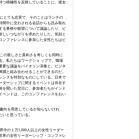
持つ積極性を反映していることに、彼女
にとても忠実で、そのことはランチの
時間中に交わされる会話からも読み取れ
する事柄や願望について議論したり、ビ
新しいつながりを求めたりした。笑顔と
コンファレンスに参加した女性たちはビ
この親しさと真剣さを奇しくも同時に
る。私たちはワークショ
ップで、職場
重要な議論をバイオリン演奏と、ビジネ
舞踊と組み合わせることができるのだ。
レンスを特別なものにしている。日本で
ーダーシップに関するイベントは存在す
演を聞いた翌日に、参加者たちがインド
イベントは、このコンファレンスをおい
趣向を用意しているか知らないけれ
たいと思っている。
界中の１万
1,000
人以上の女性リーダー
世界の女性リーダーシップ・コンファレ