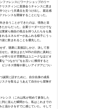
コンファレンスにワークショップのリー
クリスティンに直接会うチャンスに恵ま
持つという共通点を見つけ出し、親近感
コンファレンスを開催することになった。
向き合うことができたのは、情熱と並
きたからだった。企業リーダーだけでな
起業家ら独自の視点を持つ人たちをも集
ま
れるエネルギーがあふれる様子にうっ
の波に飲まれることを優先した。
せず、聴衆に直接話しかけ、決して形
任せた。彼女はまた
WIN
の目的に真剣に
ンが作り出す雰囲気はユニークなほどオ
重な
“
つながり
”
をお互いに獲得すると
、ビジネス情報や新しいアイデアについ
。
つ誠実に話すために、自分自身の成長
リスクを取るようあえて自分から冒険す
ァレンス（これは私が初めて参加した
に列に並んだ瞬間から、私はこれまでの
みと温かさをすでに感じていた。そして