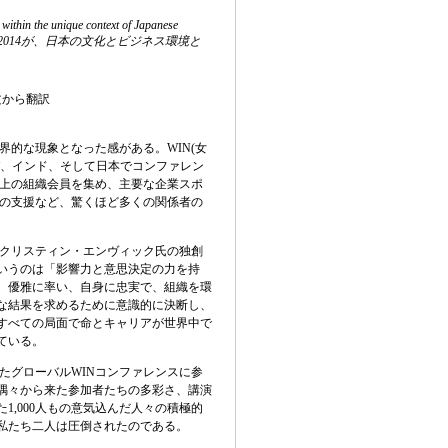
within the unique context of Japanese
2014が、日本の文化とビジネス環境と
文から翻訳
界的な現象となった感がある。
WIN(
女
、インド、そして日本でコンファレン
上の組織会員を集め、主要な企業スポ
の支援など、驚くほど多くの関係者の
クリスティン・エンヴィック氏の独創
いうのは「影響力と意思決定の力を持
。優雅に率い、自身に忠実で、組織を環
な結果を求めるために意識的に決断し、
すべての局面で命とキャリアが世界中で
ている。
たグローバル
WIN
コンファレンスに参
隅々から来た参加者たちの多彩さ、講演
た
1,000
人もの意気込んだ人々の積極的
私たち二人は圧倒されたのである。