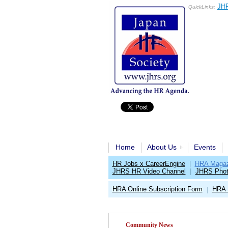
JHR
QuickLinks:
Home
About Us
Events
HR Jobs x CareerEngine
|
HRA Magaz
JHRS HR Video Channel
|
JHRS Phot
HRA Online Subscription Form
HRA 
|
Community News