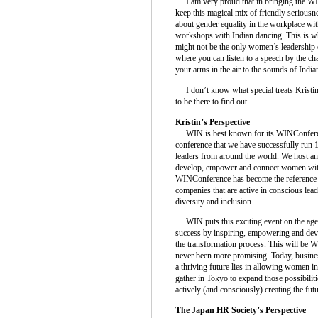
I am very proud that in bringing the WI
keep this magical mix of friendly serious
about gender equality in the workplace wit
workshops with Indian dancing. This is w
might not be the only women’s leadership e
where you can listen to a speech by the c
your arms in the air to the sounds of India
I don’t know what special treats Kristin h
to be there to find out.
Kristin’s Perspective
WIN is best known for its WINConferenc
conference that we have successfully run 
leaders from around the world. We host an
develop, empower and connect women with 
WINConference has become the reference 
companies that are active in conscious l
diversity and inclusion.
WIN puts this exciting event on the agend
success by inspiring, empowering and de
the transformation process. This will be W
never been more promising. Today, business
a thriving future lies in allowing women 
gather in Tokyo to expand those possibilit
actively (and consciously) creating the futu
The Japan HR Society’s Perspective