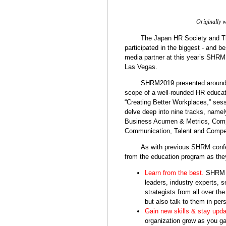
Originally w
The Japan HR Society and T
participated in the biggest - and b
media partner at this year’s SHRM
Las Vegas.
SHRM2019 presented around 2
scope of a well-rounded HR educat
“Creating Better Workplaces,” ses
delve deep into nine tracks, name
Business Acumen & Metrics, Compl
Communication, Talent and Compen
As with previous SHRM confer
from the education program as the
Learn from the best.
SHRM s
leaders, industry experts, 
strategists from all over th
but also talk to them in per
Gain new skills & stay upda
organization grow as you ga