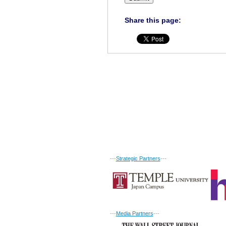
Share this page:
---
Strategic Partners
---
---
Media Partners
---