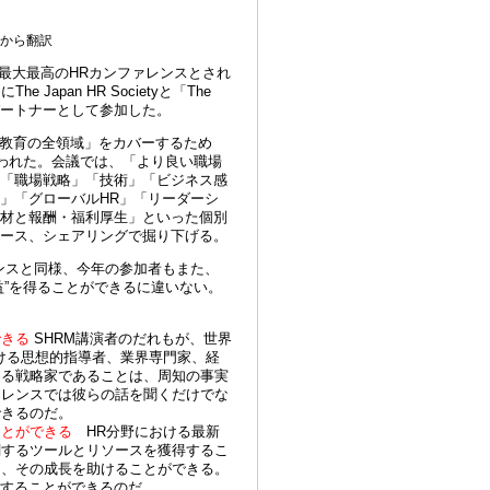
文から翻訳
HR
最大最高の
カンファレンスとされ
The Japan HR Society
The
」に
と「
。
ートナーとして参加した
教育の全領域」をカバーするため
われた。会議では、「より良い職場
「職場戦略」「技術」「ビジネス感
HR
」「グローバル
」「リーダーシ
材と報酬・福利厚生」といった個別
。
ース、シェアリングで掘り下げる
ンスと同様、今年の参加者もまた、
”
益
を得ることができるに違いない。
できる
SHRM
講演者のだれもが、世界
ける思想的指導者、業界専門家、経
める戦略家であることは、周知の事実
ァレンスでは彼らの話を聞くだけでな
。
できるのだ
ことができる
HR
分野における最新
関するツールとリソースを獲得するこ
き、その成長を助けることができる。
。
することができるのだ