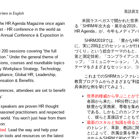
英語原
ritten in English
米国ラスベガスで開かれた世界
he HR Agenda Magazine once again
SHRM
2019
る「
年次大会・展示会
est - HR conference in the world as
HR Agenda
」が、今年もメディアパ
 Annual Conference & Exposition in
SHRM2019
HR
では、「豊かな
200
に、実に
ほどのセッションが行
00 sessions covering “the full
づくり」という総合テーマのもと、
覚と測定技術」「コンプライアンス
ion.” Under the general theme of
ップ」「コミュニケーション」「人
sions, courses and roundtable topics
テーマをさまざまなセッション、コ
ly Workplace Strategy, Technology,
iance, Global HR, Leadership,
これまでのSHRM
カンファレ
sation & Benefits.
“
教育プログラムからさまざまな
利
。
具体的な例を挙げてみよう
ences, attendees are set to benefit
世界的権威から学ぶことが
y:
HR
各国から来た、
分野にお
peakers are proven HR thought
験豊かな実務家、尊敬を集
seasoned practitioners and respected
である。しかもこのカンフ
く、彼らと直接話すことも
e world. You won’t just hear from them
最新のスキルと知識を得る
son.
のトレンド、革新、教訓に
ted.
Lead the way and help your
とによって、所属企業を導
in tools and resources on the latest
SHRM
それらを
で初めて耳に