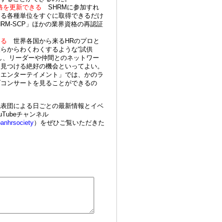
SHRM
格を更新できる
に参加すれ
ある各種単位をすぐに取得できるだけ
RM-SCP
」ほかの業界資格の再認証
きる
世界各国から来るHR
のプロと
“
彼らからわくわくするような
試供
し、リーダーや仲間とのネットワー
を見つける絶好の機会といってよい。
トエンターテイメント」では、かのラ
ブコンサートを見ることができるの
代表団による日ごとの最新情報とイベ
uTube
チャンネル
panhrsociety
）をぜひご覧いただきた