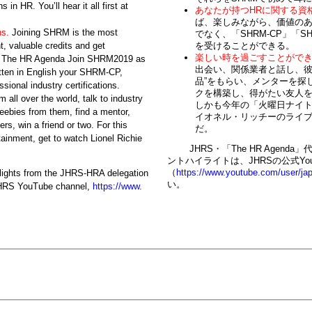
 in HR. You’ll hear it all first at
あなたが持つHR
に関する資
ば、楽しみながら、価値の
ns.
Joining SHRM is the most
SHRM-CP
SH
でなく、「
」「
t, valuable credits and get
。
を受けることができる
楽しい時を過ごすことがで
nd The HR Agenda Join SHRM2019 as
出会い、関係業者と話し、
itten in English your SHRM-CP,
”
品
をもらい、メンターを探
onal industry certifications.
クを構築し、得がたい友人
all over the world, talk to industry
しかも今年の「火曜日ナイ
reebies from them, find a mentor,
イオネル・リッチーのライ
rs, win a friend or two. For this
。
だ
ainment, get to watch Lionel Richie
JHRS
The HR Agenda
・「
」
JHRS
Yo
ントハイライトは、
の公式
https://www.youtube.com/user/ja
hlights from the JHRS-HRA delegation
（
。
い
l JHRS YouTube channel,
https://www.