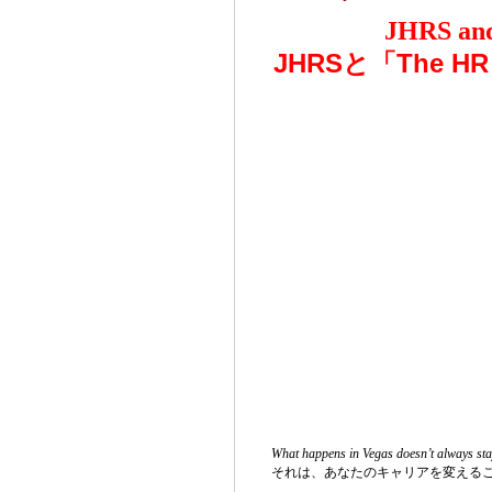
JHRS and
JHRSと「The 
What happens in Vegas doesn’t always sta
それは、あなたの
キャリアを変える