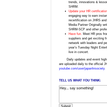
trends, innovations & lessons
SHRM.
Update your HR certificatio
engaging way to earn instan
recertification on JHRS a
Media Partner Originally wr
SHRM-SCP and other professi
Have fun.
Meet HR pros from 
suppliers and get exciting f
network with leaders and pee
year’s Tuesday Night Entert
live in concert.
Daily updates and event hig
are uploaded daily to the officia
youtube.com/user/japanhrsociety.
TELL US WHAT YOU THINK: