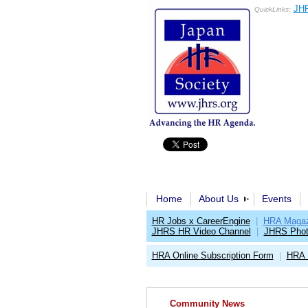
JHR
QuickLinks:
Home
About Us
Events
HR Jobs x CareerEngine
|
HRA Magaz
JHRS HR Video Channel
|
JHRS Phot
HRA Online Subscription Form
HRA 
|
Community News