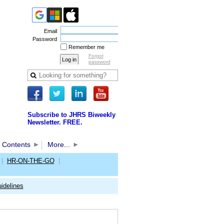
Email
Password
Remember me
Forgot
password
Subscribe to JHRS Biweekly
Newsletter. FREE.
 Contents
More...
|
HR-ON-THE-GO
|
idelines