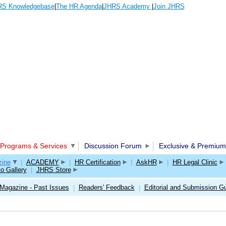
S Knowledgebase
|
The HR Agenda
|
JHRS Academy
|
Join JHRS
Programs & Services
Discussion Forum
Exclusive & Premium
ine
|
ACADEMY
|
HR Certification
|
AskHR
|
HR Legal Clinic
o Gallery
|
JHRS Store
Magazine - Past Issues
Readers' Feedback
Editorial and Submission Gu
|
|