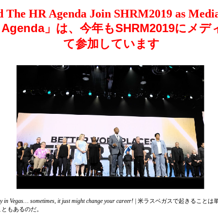
 The HR Agenda Join SHRM2019 as Media
HR Agenda」は、今年もSHRM2019に
て参加しています
y in Vegas… sometimes, it just might change your career! |
米ラスベガスで起きることは
こともあるのだ。