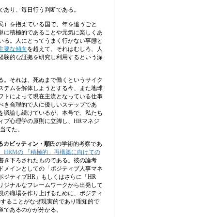
であり、毎日行う判断である。
民）を抱えている国で、年を追
うごと
単に積極的であることや元気に楽しくあ
いる。人にとってうまく行かない事態と
主要な傾向
を超えて、それはむしろ、人
経験的な証拠を研究し利用するという深
る。それは、死ぬまで働くとい
うサイク
ステムを解体しようとする今、また地球
フトによって現在主流となっている仕事
べき合理的で人に優しいステップであ
を議論し続けているが、本号で、私たち
ィブ心理学の原則に立脚し、
HR
マネジ
当てた
。
るカビッティン・順
氏の学術的考察であ
。
HRM
の
「積極的」再構築に向けての
書き下ろされたものである。彼の論考
ドメインとしての「ポジティブ人事マネ
ポジティブ
HR
」もしくはさらに「
HR
リジナルなフレームワークから出発して
視の職場を作り上げるために、ポジティ
築することがなぜ現実的であり理知的で
道であるのかが分かる
。