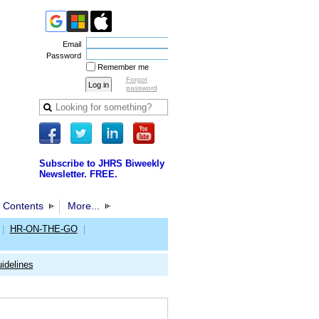
Email
Password
Remember me
Forgot
password
Subscribe to JHRS Biweekly
Newsletter. FREE.
 Contents
More...
|
HR-ON-THE-GO
|
idelines