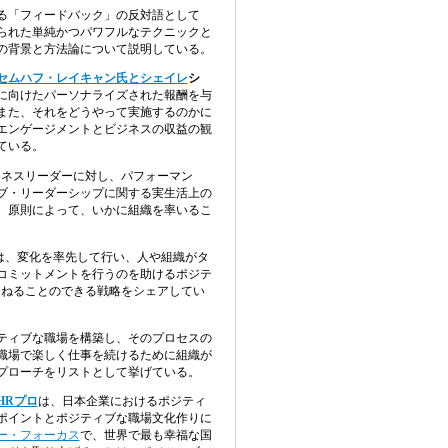
る「フィードバック」の反対語として
られた単純かつパワフルなテクニックと
の背景と方法論について説明している
。
セムハフ・レイキャン氏とシェイレ
シ
に向けたパーソナライズされた報酬を与
また、それをどうやって実施するのかに
エンゲージメントとビジネスの収益の観
ている
。
ジネスリーダーに対し、パフォーマン
ブ・リーダーシップに関する実生活上の
、原則によって、いかに組織を率いるこ
は、変化を率先して行い、人や組織がタ
コミットメントを行うのを助けるポジテ
まねることのできる戦略をシェアしてい
ティブな職場を構築し、そのプロセスの
職場で楽しく仕事を続けるために組織が
プローチをリストとして挙げている
。
HR
プロ
は、日本企業におけるポジティ
ポイントとポジティブな職場文化作りに
ー・フォーカス
で、世界で最も幸福な国