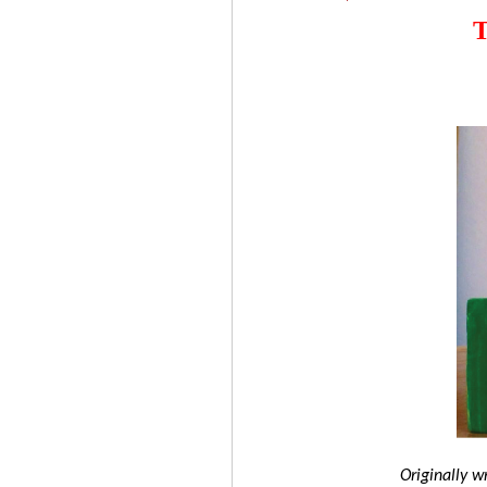
T
Originally wr