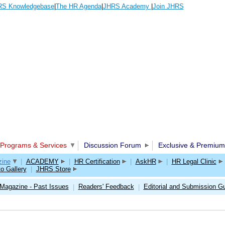
S Knowledgebase
|
The HR Agenda
|
JHRS Academy
|
Join JHRS
Programs & Services
Discussion Forum
Exclusive & Premium
ine
|
ACADEMY
|
HR Certification
|
AskHR
|
HR Legal Clinic
o Gallery
|
JHRS Store
Magazine - Past Issues
Readers' Feedback
Editorial and Submission Gu
|
|