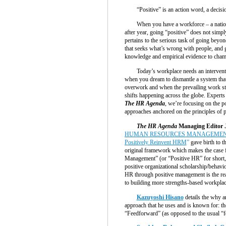
“Positive” is an action word, a decis
When you have a workforce – a nation –
after year, going “positive” does not simpl
pertains to the serious task of going beyo
that seeks what’s wrong with people, and g
knowledge and empirical evidence to cham
Today’s workplace needs an interventio
when you dream to dismantle a system that 
overwork and when the prevailing work styl
shifts happening across the globe. Experts 
The HR Agenda
, we’re focusing on the 
approaches anchored on the principles of 
The HR Agenda
Managing Editor 
HUMAN RESOURCES MANAGEMENT (HR+
Positively Reinvent HRM
”
gave birth to th
original framework which makes the case 
Management” (or “Positive HR” for short,
positive organizational scholarship/behavi
HR through positive management is the realis
to building more strengths-based workplac
Kazuyoshi Hisano
details the why 
approach that he uses and is known for: t
“Feedforward” (as opposed to the usual “f