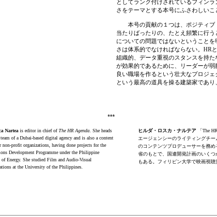
としてランク付けされているフィンラ
さをテーマとする本号にふさわしいこ
本号の貢献の１つは、ポジティブ
当たりばったりの、たとえ頻繁に行う
についての問題ではないということを
さは体系的でなければならない。
HR
組織的、データ重視のスタンスを持た
が効果的であるために、リーダーが弱
良い職場を作るという壮大なプロジェ
という最高の道具を操る建築家であり
***
ca Nartea
is editor in chief of
The HR Agenda
.
She heads
ヒルダ・ロスカ・ナルテア
「
The HR
 team of a Dubai-based digital
agency and is also a content
エージェンシーの
ライティングチー
r non-profit organizations,
having done projects for the
のコンテンツプロデューサーを務
め
ions Development Programme under the Philippine
省のもとで、国連開発計画のいくつ
 of Energy. She studied Film and Audio-Visual
もある。フィリピン大学で映画視聴
ons at the University of the Philippines.