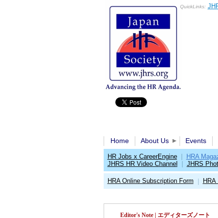
JHR
QuickLinks:
Home
About Us
Events
HR Jobs x CareerEngine
|
HRA Magaz
JHRS HR Video Channel
|
JHRS Phot
HRA Online Subscription Form
HRA 
|
Editor's Note | エディターズノート