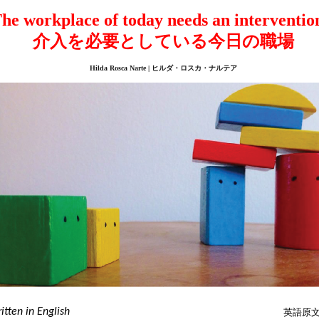
he workplace of today needs an intervention
介入を必要としている今日の職場
Hilda Rosca Narte | ヒルダ・ロスカ・ナルテア
itten in English
英語原