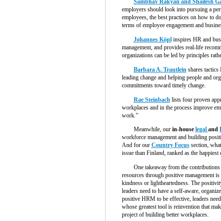
Sambhav Rakyan and Shailesh Gan
employers should look into pursuing a per
employees, the best practices on how to do 
terms of employee engagement and busines
Johannes Köpl
inspires HR and busi
management, and provides real-life recom
organizations can be led by principles rathe
Barbara A. Trautlein
shares tactics
leading change and helping people and or
commitments toward timely change.
Rae Steinbach
lists four proven app
workplaces and in the process improve emp
work.”
Meanwhile, our
in-house
legal
and
workforce management and building positi
And for our
Country Focus
section, what 
issue than Finland, ranked as the happiest
One takeaway from the contributions 
resources through positive management is 
kindness or lightheartedness. The positivi
leaders need to have a self-aware, organiz
positive HRM to be effective, leaders need 
whose greatest tool is reinvention that mak
project of building better workplaces.