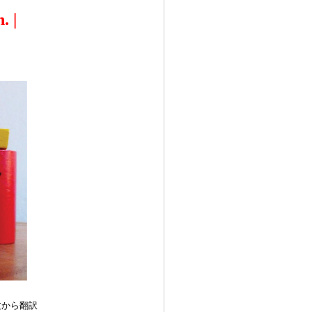
. |
文から翻訳