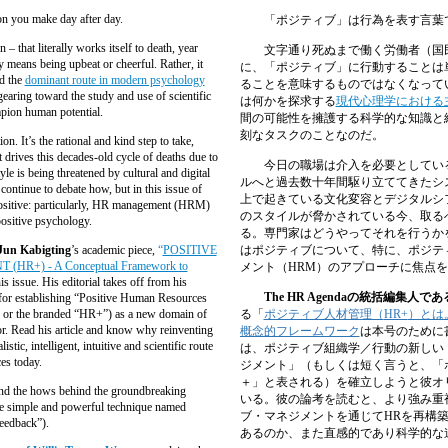
ion you make day after day.
「ポジティブ」は行為を表す言葉
 that literally works itself to death, year
文字通り死ぬまで働く労働者（国
y means being upbeat or cheerful. Rather, it
に、「ポジティブ」に行動することは
nd the
dominant route in modern psychology
ることを意味するものではなくなって
earing toward the study and use of scientific
は何かを探求する
現代心理学における
pion human potential.
間の可能性を擁護する科学的な知識と
刻なタスクのことなのだ
。
n. It’s the rational and kind step to take,
drives this decades-old cycle of deaths due to
今日の職場は介入を必要としてい
e is being threatened by cultural and digital
ルへと過去数十年間駆り立ててきたシ
continue to debate how, but in this issue of
上で起きている文化変容とデジタルシ
positive: particularly, HR management (HRM)
のスタイルが脅かされている今、取る
positive psychology.
る。専門家はどうやってそれを行うか
Jun Kabigting
’s academic piece,
“
POSITIVE
はポジティブについて、特に、ポジテ
) - A Conceptual Framework to
メント（
HRM
）のアプローチに焦点を
is issue. His editorial takes off from his
The HR Agenda
の統括編集人であ
for establishing “Positive Human Resources
 or the branded “HR+”) as a new domain of
る「
ポジティブ人材管理（
HR+
）とは
or. Read his article and know why reinventing
概念的フレームワーク
は本号のために
tic, intelligent, intuitive and scientific route
は、ポジティブ組織学／行動の新しい
es today.
ジメント」（もしくは短く言うと、「
＋」と表される）を確立しようと彼オ
and the hows behind the groundbreaking
いる。彼の論考を読むと、より強み重
he simple and powerful technique named
ブ・マネジメントを通じて
HR
を再構
eedback”).
あるのか、また直感的であり科学的な