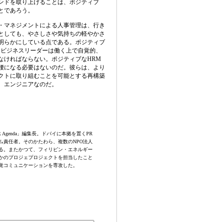
ンドを取り上げることは、ポジティブ
とであろう
。
・マネジメントによる人事管理
は、行き
としても、やさしさや気持ちの軽やかさ
明らかにしている点である。ポジティブ
とビジネスリーダーは働く上で自覚的、
なければならない。ポジティブな
HRM
腰になる必要はないのだ。彼らは、より
クトに取り組むことを可能とする再構築
、エンジニアなのだ
。
 Agenda
」
編集長。ドバイに本拠を置く
PR
ム責任者。そのかたわら、
複数の
NPO
法人
る。またかつて、フィリピン・エネルギー
かのプロジェ
プロジェクトを担当したこと
覚コミュニケーションを専攻した
。