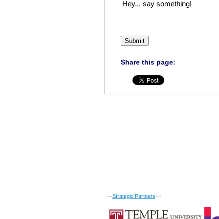
Share this page:
---
Strategic Partners
---