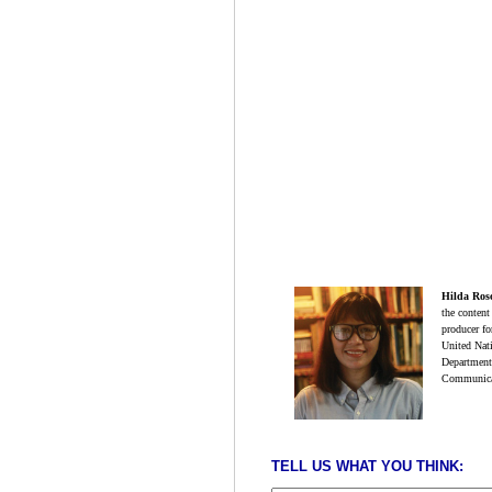
Hilda Ros
the content
producer fo
United Nat
Department
Communicati
TELL US WHAT YOU THINK: