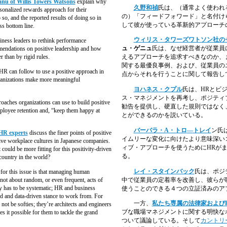
u of Willis Towers Watsons
explain why
久野和禎
氏は、（通常よく
使われ
sonalized rewards approach for their
の）「フィードフォワード」と名付け
so, and the reported results of doing so in
して彼が使っている革新的アプローチ
s bottom line.
ウィリス・タワーズワトソン社の
ness leaders to rethink performance
ュ・ゲニュ
氏は、なぜ経営者が従業員
mendations on positive leadership and how
r than by rigid rules.
えるアプローチを追求すべきなのか、
関する最優良事例、および、従業員の
 HR can follow to use a positive approach in
点からそれを行うことに関して報告し
ganizations make more meaningful
ヨハネス・クプル
氏は、HR
とビ
ス・マネジメントを再考し、ポジティ
roaches organizations can use to build positive
勧告を提供し、硬直した規則ではなく
loyee retention and, “keep them happy at
とができるのかを説いている
。
バーバラ・A
・トロ
―
トレイ
ン氏
HR experts
discuss the finer points of positive
イムリーな変化に向けたより意味深い
ve workplace cultures in Japanese companies.
ィブ・アプローチを使うために
HR
が
could be more fitting for this positivity-driven
る
。
 country in the world?
レイ・スタインバッ
ク
氏は、ポジ
for this issue is that managing human
中で従業員の定着率を改善し、彼らが
not about random, or even frequent, acts of
ty has to be systematic; HR and business
使うことのできる４つの立証済みのア
ed and data-driven stance to work from. For
一方、
私たち専属の法律家および
not be softies; they’re architects and engineers
ブな職場マネジメントに関する明快な
es it possible for them to tackle the grand
ついて議論している。そして
カントリ